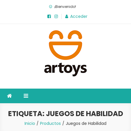
Saltar
¡Bienvenido!
al
Acceder
contenido
Artoys
La fábrica de juegos
ETIQUETA:
JUEGOS DE HABILIDAD
Inicio
Productos
Juegos de Habilidad