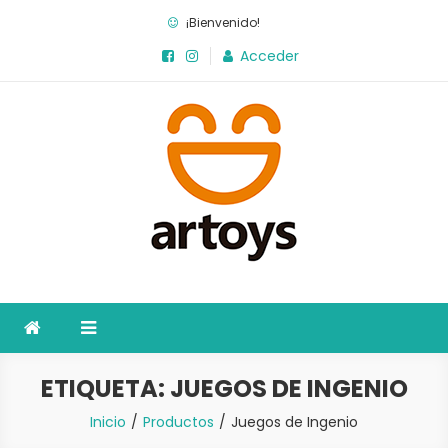
Saltar
¡Bienvenido!
al
Acceder
contenido
Artoys
La fábrica de juegos
ETIQUETA:
JUEGOS DE INGENIO
Inicio
Productos
Juegos de Ingenio