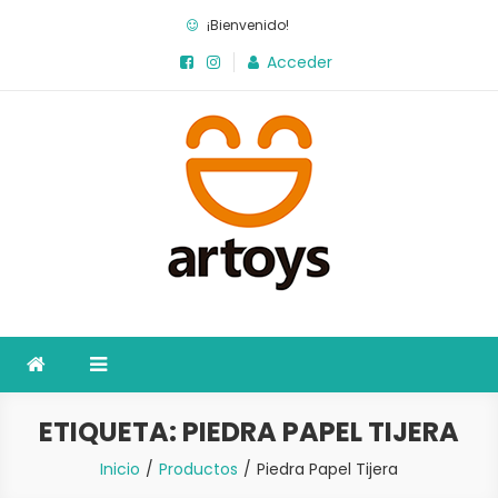
Saltar
¡Bienvenido!
al
Acceder
contenido
Artoys
La fábrica de juegos
ETIQUETA:
PIEDRA PAPEL TIJERA
Inicio
Productos
Piedra Papel Tijera