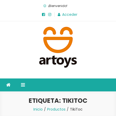
Saltar
¡Bienvenido!
al
Acceder
contenido
Artoys
La fábrica de juegos
ETIQUETA:
TIKITOC
Inicio
Productos
TikiToc