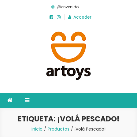
Saltar
¡Bienvenido!
al
Acceder
contenido
Artoys
La fábrica de juegos
ETIQUETA:
¡VOLÁ PESCADO!
Inicio
Productos
¡Volá Pescado!