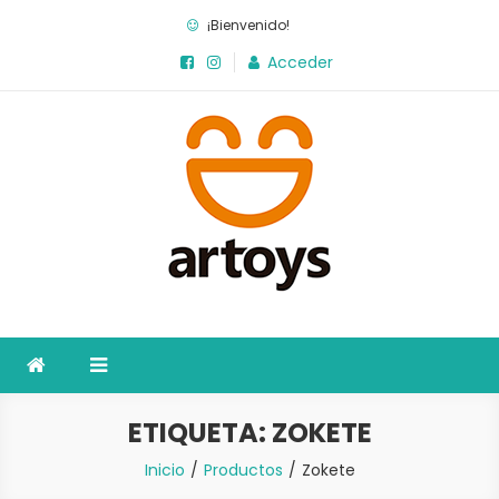
Saltar
¡Bienvenido!
al
Acceder
contenido
Artoys
La fábrica de juegos
ETIQUETA:
ZOKETE
Inicio
Productos
Zokete