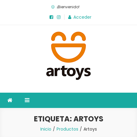
Saltar
¡Bienvenido!
al
Acceder
contenido
Artoys
La fábrica de juegos
ETIQUETA:
ARTOYS
Inicio
Productos
Artoys