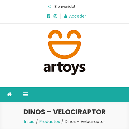
Saltar
¡Bienvenido!
al
Acceder
contenido
Artoys
La fábrica de juegos
DINOS – VELOCIRAPTOR
Inicio
Productos
Dinos – Velociraptor