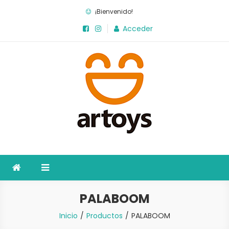
Saltar
¡Bienvenido!
al
Acceder
contenido
Artoys
La fábrica de juegos
PALABOOM
Inicio
Productos
PALABOOM