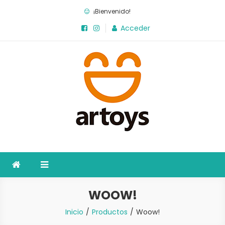
Saltar
¡Bienvenido!
al
Acceder
contenido
Artoys
La fábrica de juegos
WOOW!
Inicio
Productos
Woow!